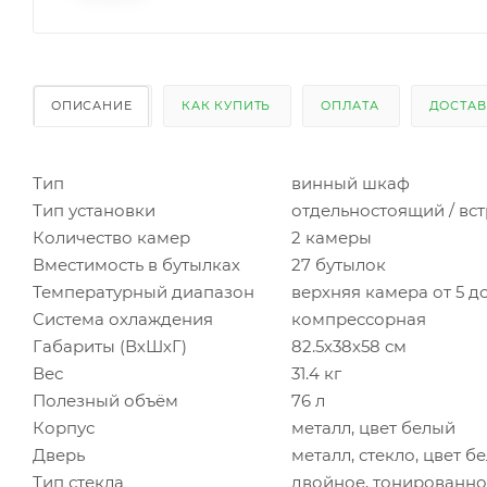
ОПИСАНИЕ
КАК КУПИТЬ
ОПЛАТА
ДОСТАВ
Тип
винный шкаф
Тип установки
отдельностоящий / вс
Количество камер
2 камеры
Вместимость в бутылках
27 бутылок
Температурный диапазон
верхняя камера от 5 до
Система охлаждения
компрессорная
Габариты (ВхШхГ)
82.5х38х58 см
Вес
31.4 кг
Полезный объём
76 л
Корпус
металл, цвет белый
Дверь
металл, стекло, цвет 
Тип стекла
двойное, тонированное