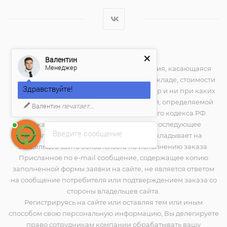
2026 © techno-place.store
Валентин
Менеджер
Вся представленная на сайте информация, касающаяся
технических характеристик, наличия на складе, стоимости
Здравствуйте!
товаров, носит информационный характер и ни при каких
условиях не является публичной офертой, определяемой
Валентин
печатает...
положениями Статьи 437(2) Гражданского кодекса РФ.
Нажатие на кнопку "купить", а также последующее
Введите сообщение
заполнение тех или иных форм, не накладывает на
владельцев сайта обязательств по исполнению заказа.
Присланное по e-mail сообщение, содержащее копию
заполненной формы заявки на сайте, не является ответом
на сообщение потребителя или подтверждением заказа со
стороны владельцев сайта.
Регистрируясь на сайте или оставляя тем или иным
способом свою персональную информацию, Вы делегируете
право сотрудникам компании обрабатывать вашу