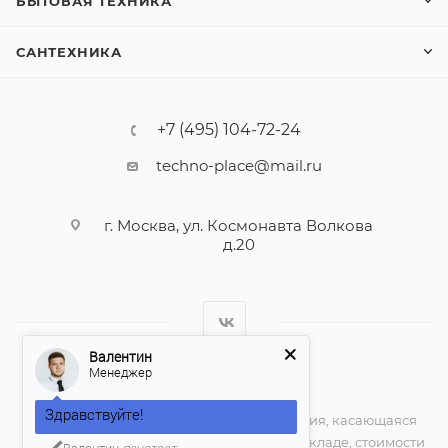
БЫТОВАЯ ТЕХНИКА
САНТЕХНИКА
+7 (495) 104-72-24
techno-place@mail.ru
г. Москва, ул. Космонавта Волкова
д.20
Валентин
Менеджер
2026 © techno-place.store
Здравствуйте!
Вся представленная на сайте информация, касающаяся
технических характеристик, наличия на складе, стоимости
Валентин
печатает...