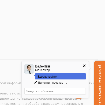
Валентин
Мы онлайн, задавайте вопросы!
Менеджер
Здравствуйте!
Валентин
печатает...
носит информационный характер и ни при каких условиях не
Закажите
звонок!
тельств по исполнению заказа. Присланное по e-mail
тверждением заказа со стороны владельцев сайта.
удникам компании обрабатывать вашу персональную