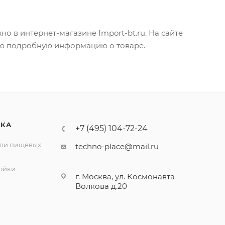
 в интернет-магазине Import-bt.ru. На сайте
сю подробную информацию о товаре.
ИКА
+7 (495) 104-72-24
ли пищевых
techno-place@mail.ru
ойки
г. Москва, ул. Космонавта
Волкова д.20