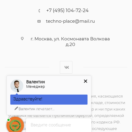
+7 (495) 104-72-24
techno-place@mail.ru
г. Москва, ул. Космонавта Волкова
д.20
Валентин
Менеджер
2026 © techno-place.store
Вся представленная на сайте информация, касающаяся
Здравствуйте!
технических характеристик, наличия на складе, стоимости
Валентин
печатает...
товаров, носит информационный характер и ни при каких
условиях не является публичной офертой, определяемой
положениями Статьи 437(2) Гражданского кодекса РФ.
Введите сообщение
Нажатие на кнопку "купить", а также последующее