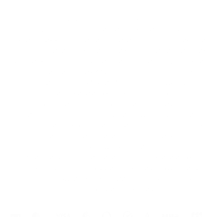
2026 © techno-place.store
Вся представленная на сайте информация, касающаяся
технических характеристик, наличия на складе, стоимости
товаров, носит информационный характер и ни при каких
условиях не является публичной офертой, определяемой
положениями Статьи 437(2) Гражданского кодекса РФ.
Нажатие на кнопку "купить", а также последующее
заполнение тех или иных форм, не накладывает на
владельцев сайта обязательств по исполнению заказа.
Присланное по e-mail сообщение, содержащее копию
заполненной формы заявки на сайте, не является ответом
на сообщение потребителя или подтверждением заказа со
стороны владельцев сайта.
Регистрируясь на сайте или оставляя тем или иным
способом свою персональную информацию, Вы делегируете
право сотрудникам компании обрабатывать вашу
персональную информацию.