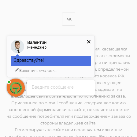
Валентин
2026 © techno-place.store
Менеджер
Вся представленная на сайте информация, касающаяся
технических характеристик, наличия на складе, стоимости
Здравствуйте!
товаров, носит информационный характер и ни при каких
условиях не является публичной офертой, определяемой
Валентин
печатает...
положениями Статьи 437(2) Гражданского кодекса РФ.
Нажатие на кнопку "купить", а также последующее
Введите сообщение
заполнение тех или иных форм, не накладывает на
владельцев сайта обязательств по исполнению заказа.
Присланное по e-mail сообщение, содержащее копию
заполненной формы заявки на сайте, не является ответом
на сообщение потребителя или подтверждением заказа со
стороны владельцев сайта.
Регистрируясь на сайте или оставляя тем или иным
способом свою персональную информацию, Вы делегируете