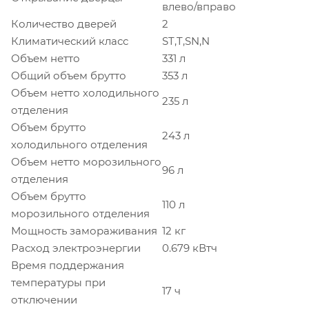
влево/вправо
Количество дверей
2
Климатический класс
ST,T,SN,N
Объем нетто
331 л
Общий объем брутто
353 л
Объем нетто холодильного
235 л
отделения
Объем брутто
243 л
холодильного отделения
Объем нетто морозильного
96 л
отделения
Объем брутто
110 л
морозильного отделения
Мощность замораживания
12 кг
Расход электроэнергии
0.679 кВтч
Время поддержания
температуры при
17 ч
отключении