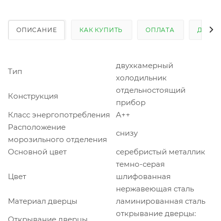
ОПИСАНИЕ
КАК КУПИТЬ
ОПЛАТА
ДОСТ
двухкамерный
Тип
холодильник
отдельностоящий
Конструкция
прибор
Класс энергопотребления
A++
Расположение
снизу
морозильного отделения
Основной цвет
серебристый металлик
темно-серая
Цвет
шлифованная
нержавеющая сталь
Материал дверцы
ламинированная сталь
открывание дверцы:
Открывание дверцы