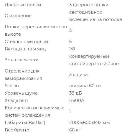
Дверные полки
3 дверные полки
светодиодное
Освещение
освещение на потолке
Полки, переставляемые по
3
высоте
Стеклянные полки
5
Вкладыш для яиц
1/8
конвертируемый
Зона свежести
контейнер FreshZone
Отделение для
3 ящика
замораживания
Slot-in
ширина 60 см
Уровень шума
38 дБ
Хладагент
R600A
Количество независимых
1
систем охлаждения
Габариты(ВхШхГ)
2000х600х592 мм
Вес брутто
66 кг