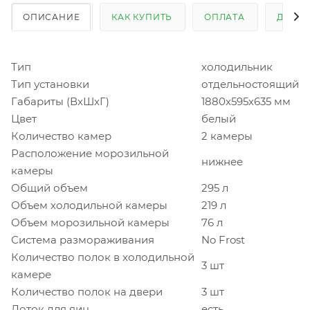
ОПИСАНИЕ
КАК КУПИТЬ
ОПЛАТА
ДОСТ
Тип
холодильник
Тип установки
отдельностоящий
Габариты (ВхШхГ)
1880х595х635 мм
Цвет
белый
Количество камер
2 камеры
Расположение морозильной
нижнее
камеры
Общий объем
295 л
Объем холодильной камеры
219 л
Объем морозильной камеры
76 л
Система размораживания
No Frost
Количество полок в холодильной
3 шт
камере
Количество полок на двери
3 шт
Лоток для яиц
есть