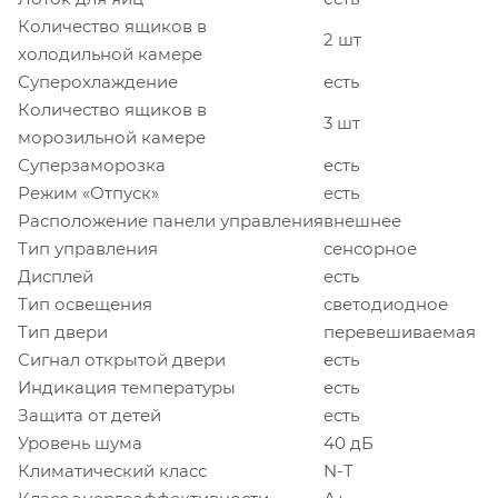
Количество ящиков в
2 шт
холодильной камере
Суперохлаждение
есть
Количество ящиков в
3 шт
морозильной камере
Суперзаморозка
есть
Режим «Отпуск»
есть
Расположение панели управления
внешнее
Тип управления
сенсорное
Дисплей
есть
Тип освещения
светодиодное
Тип двери
перевешиваемая
Сигнал открытой двери
есть
Индикация температуры
есть
Защита от детей
есть
Уровень шума
40 дБ
Климатический класс
N-T