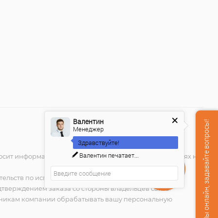
Валентин
Мы онлайн, задавайте вопросы!
Менеджер
Здравствуйте!
Валентин
печатает...
носит информационный характер и ни при каких условиях не
Закажите
звонок!
тельств по исполнению заказа. Присланное по e-mail
тверждением заказа со стороны владельцев сайта.
удникам компании обрабатывать вашу персональную