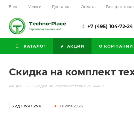
Блог
Услуги
Доставка
Оплата
Возврат това
+7 (495) 104-72-24
КАТАЛОГ
АКЦИИ
О КОМПАНИИ
Скидка на комплект т
—
Акции
Скидка на комплект техники VARD
22
15
25
1 июля 2026
д
ч
м